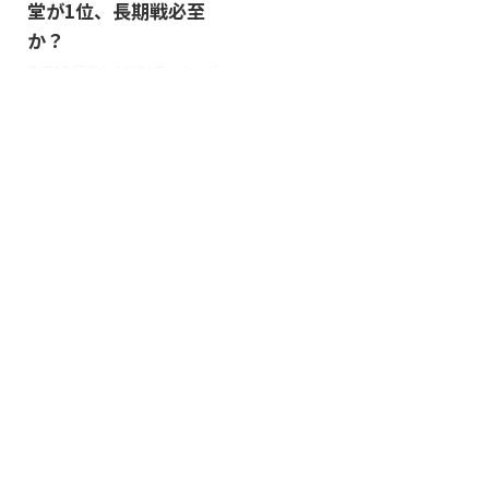
堂が1位、長期戦必至
FG 金融株は依然として人気の印
ゃ？と思われる極端なケースのよ
か？
象 １位は三菱UFJフィナンシャル
うに思いました。 この「NISA貧
グループでした。安定の金融株で
乏」というワードに合いそうなサ
昨日SBI証券からNISAランキング
すね。他にも５位にソニーFGや
ンプルを見つけてきて無理くり言
が更新されました。 決算後に急
１０位に三 ...
い広めたいような・・・ NISAに
落した任天堂がやはりランキング
限らず ...
にランクインしていました。 あ
んな有名な大型株が急落したの
で、私もちゃっかり買ってしまっ
ている。 NISAランキングに載っ
た銘柄はなかなか株価も浮上しな
いらしいから厳しいかもしれん。
そんなことを思いながら、他の銘
柄についても見ていこうと思いま
す。 まずは２月第１週のランキ
ングで保有している銘柄はこの４
つ！ まずはランキングから見て
いこうと思います。 7974 任天
堂 9432 NTT 1540 純金上場信
託 ...