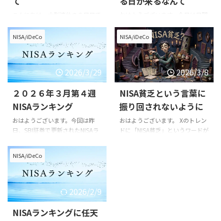
て
る日が来るなんて
こんにちは。大型連休の２日目で
おはようございます。今日は日曜
すが、天気が良くないので今日は
にもかかわらず早く目が覚めてし
家にこもって読書にいそしんでい
まいました。 二度寝しようと思
NISA/iDeCo
NISA/iDeCo
ます。 読んでいるのは小説版の転
ったのですがうまく寝付けずブロ
スラで、買っているのに読んでい
グ記事を更新しています。 昨
ない状態だったのでこれを機に少
日、SBI証券から更新されたNISA
2026/3/29
2026/3/8
しずつ読んでいます。 そう言えば
ランキングを見ていると１位の銘
今週はアニメが休みだったのか
柄に少し驚きました。 あの銘柄
２０２６年３月第４週
NISA貧乏という言葉に
な？ 私は普段はABEMAで後から
がまさか１位になる日が来ると
みる派で日曜日に更新されている
は・・・ その銘柄とは、フジク
NISAランキング
振り回されないように
ので見ようと思ったら更新されて
ラです。古河電気工業と住友電気
おはようございます。今回は昨
おはようございます。 Xのトレン
いなかったので今週は休みかと思
工業と並んで電線御三家と言われ
日、SBI証券で更新されたNISAラ
ドに「NISA貧乏」というワードが
いながら小説版を読むことにしま
る会社です。 データセンター向
ンキングを見ていこうと思いま
あったのでふとクリックしてみま
した。 アニメや漫画はまだです
けの事業が好調で株価もここ数年
す。 最近、全く更新していませ
した。 どうやらNISAに突っ込み
が、小説版は完結しています。今
で右肩上がりで成長していまし
NISA/iDeCo
んでしたがどんな銘柄がランクイ
すぎて、日々の生活が貧乏チック
は20巻くらいなのでうまくいけ
た。 高い高いと言われ続けてい
ンしているでしょうか 8306
になっているような状況を指して
ば連休中に完読できるかも ...
たため全く手が出ていなかった銘
MUFG 7267 ホンダ 7011 三菱
いるようです。 よく見てみると
...
重工 1540 純金上場信託
そういう状況になっている人に限
2026/2/9
8729 ソニーFG 7203 トヨタ
って月に１０万の積み立てNISAを
5401 日本製鉄 8001 伊藤忠商
やっているようです。 それは貧乏
NISAランキングに任天
事 9432 NTT 8316 三井住友
というよりは配分の間違いなんじ