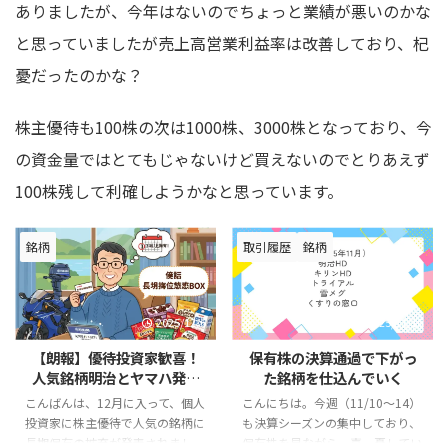
ありましたが、今年はないのでちょっと業績が悪いのかな
と思っていましたが売上高営業利益率は改善しており、杞
憂だったのかな？
株主優待も100株の次は1000株、3000株となっており、今
の資金量ではとてもじゃないけど買えないのでとりあえず
100株残して利確しようかなと思っています。
取引履歴
銘柄
取引履歴
銘柄
2025/11/16
2025/9/25
保有株の決算通過で下がっ
オリオンビールの初値、ぶ
た銘柄を仕込んでいく
っ飛びますやん
こんにちは。今週（11/10～14）
こんばんは。今日は9/25でし
も決算シーズンの集中しており、
た。何気に給料日でした。 相変
保有株を見ながら一喜一憂してい
わらずの薄給ですが、それでも働