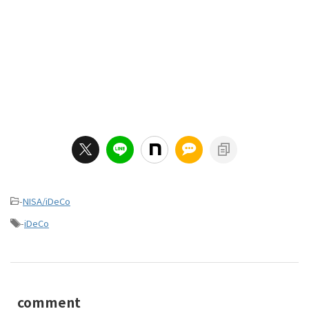
-
NISA/iDeCo
-
iDeCo
comment