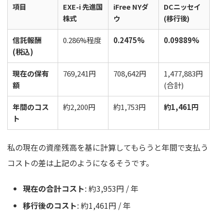
項目
EXE-i 先進国
iFree NYダ
DCニッセイ
株式
ウ
(移行後)
信託報酬
0.286%程度
0.2475%
0.09889%
(税込)
現在の保有
769,241円
708,642円
1,477,883円
額
(合計)
年間のコス
約2,200円
約1,753円
約1,461円
ト
私の現在の資産残高を基に計算してもらうと年間で支払う
コストの差は上記のようになるそうです。
現在の合計コスト
: 約3,953円 / 年
移行後のコスト
: 約1,461円 / 年