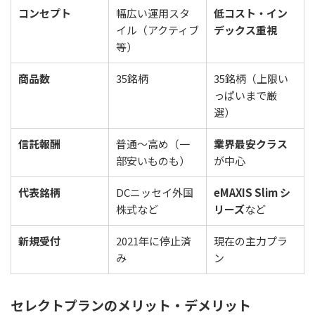
コンセプト
幅広い運用スタ
低コスト・イン
イル（アクティブ
デックス重視
等）
商品数
35銘柄
35銘柄（上限い
っぱいまで厳
選）
信託報酬
普通〜高め（一
業界最安クラス
部安いものも）
が中心
代表銘柄
DCニッセイ外国
eMAXIS Slim シ
株式など
リーズ
など
新規受付
2021年に停止済
現在の主力プラ
み
ン
セレクトプランのメリット・デメリット