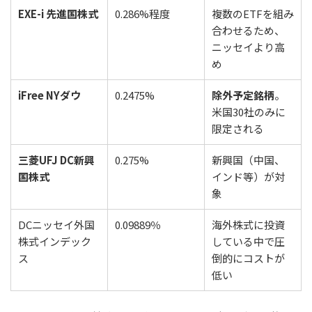
EXE-i 先進国株式
0.286%程度
複数のETFを組み
合わせるため、
ニッセイより高
め
iFree NYダウ
0.2475%
除外予定銘柄
。
米国30社のみに
限定される
三菱UFJ DC新興
0.275%
新興国（中国、
国株式
インド等）が対
象
DCニッセイ外国
0.09889％
海外株式に投資
株式インデック
している中で圧
ス
倒的にコストが
低い