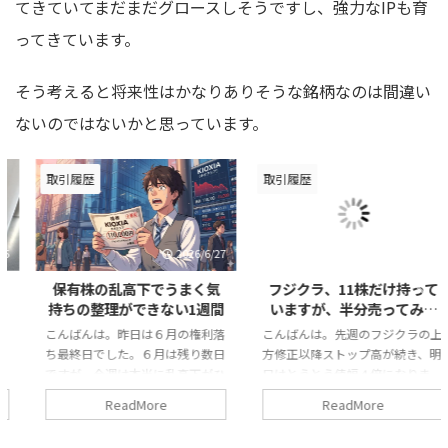
てきていてまだまだグロースしそうですし、強力なIPも育
ってきています。
そう考えると将来性はかなりありそうな銘柄なのは間違い
ないのではないかと思っています。
取引履歴
取引履歴
2026/6/27
2026/6/22
保有株の乱高下でうまく気
フジクラ、11株だけ持って
持ちの整理ができない1週間
いますが、半分売ってみよ
うと思います。
こんばんは。昨日は６月の権利落
こんばんは。先週のフジクラの上
ち最終日でした。６月は残り数日
方修正以降ストップ高が続き、明
ですが、今週は本当に乱高下がひ
日はとうとう値幅４倍になりま
どかったですね。 この乱高下の
す。 フジクラが暴落したときに
ReadMore
ReadMore
中、キオクシアホールディングス
この先上方修正を重ねながら株価
をとうとうジャンピングキャッチ
は戻していくだろうと思っていた