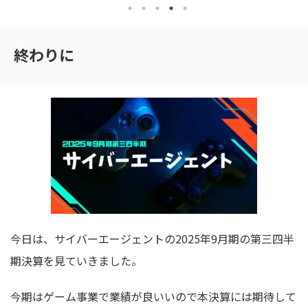
で買ってみたり、フジクラを一部
ので１株ずつ適当に買っていまし
売ったりしました。 キオクシア
た。 今回上方修正が想定以上に
ホールディングスは買ったら下が
早すぎて１００株も買えておら
ってしまったし、単元株未満とは
ず、１１株のみの保有となりまし
終わりに
いえ元々の株価が高いことに加え
た。 もう少し下を掘るかと思っ
てこのハイボラティリティの中で
ていたので、積極的に買いを入れ
買ったその日に大きな含み損にな
ていなかった自分を反省しつつ
りましたorz まぁ半導体のシリコ
も、流石にこんなに短期で上方修
ンサイクルを超えてハイパーサイ
正かましてくるフジクラの姿勢に
クルになったかもしれないという
はどうかと思いつつ、これ短期的
記事を見て少しだけ買ってみ ...
なマネーゲームになっているだろ
うなと ...
今日は、サイバーエージェントの2025年9月期の第三四半
期決算を見ていきました。
今期はゲーム事業で業績が良いいので本決算には期待して